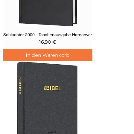
Schlachter 2000 - Taschenausgabe Hardcover
Preis
16,90 €
In den Warenkorb