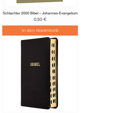
Schlachter 2000 Bibel – Johannes-Evangelium
Preis
0,50 €
In den Warenkorb