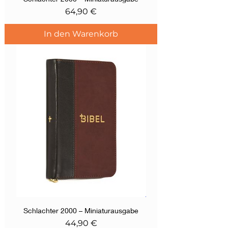
Preis
64,90 €
In den Warenkorb
Schlachter 2000 – Miniaturausgabe
Preis
44,90 €