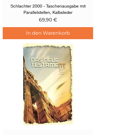
Schlachter 2000 - Taschenausgabe mit
Parallelstellen, Kalbsleder
Preis
69,90 €
In den Warenkorb