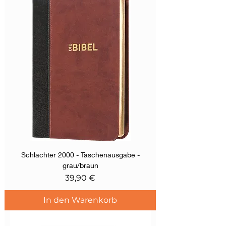
Schlachter 2000 - Taschenausgabe -
grau/braun
Preis
39,90 €
In den Warenkorb