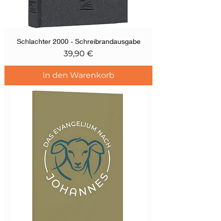
Schlachter 2000 - Schreibrandausgabe
Preis
39,90 €
In den Warenkorb