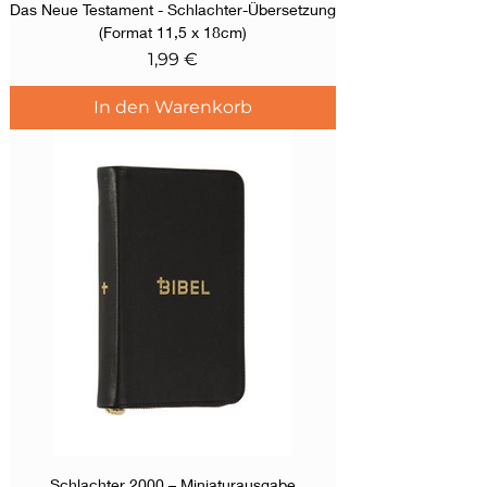
Das Neue Testament - Schlachter-Übersetzung
(Format 11,5 x 18cm)
Preis
1,99 €
In den Warenkorb
Schlachter 2000 – Miniaturausgabe