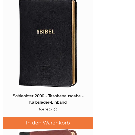
Schlachter 2000 - Taschenausgabe -
Kalbsleder-Einband
Preis
59,90 €
In den Warenkorb