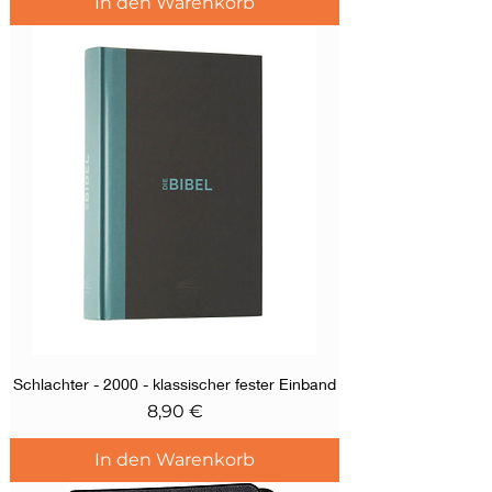
In den Warenkorb
Schlachter - 2000 - klassischer fester Einband
Preis
8,90 €
In den Warenkorb