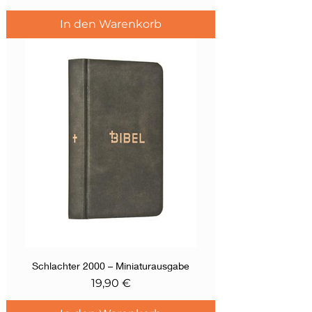
In den Warenkorb
Schlachter 2000 – Miniaturausgabe
Preis
19,90 €