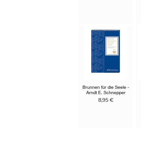
Brunnen für die Seele -
Schnellansicht
Arndt E. Schnepper
Preis
8,95 €