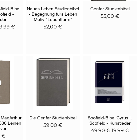
field-Bibel
nsicht
Neues Leben Studienbibel
Schnellansicht
Genfer Studienbibel
Schnellansicht
ofield -
- Begegnung fürs Leben
Preis
55,00 €
eder
Motiv "Leuchtturm"
preis
ale-Preis
Preis
19,99 €
52,00 €
. MacArthur
nsicht
Die Genfer Studienbibel
Schnellansicht
Scofield-Bibel Cyrus I.
Schnellansicht
2000 Leinen
Scofield - Kunstleder
Preis
59,00 €
ver
Standardpreis
Sale-Preis
49,90 €
19,99 €
0 €