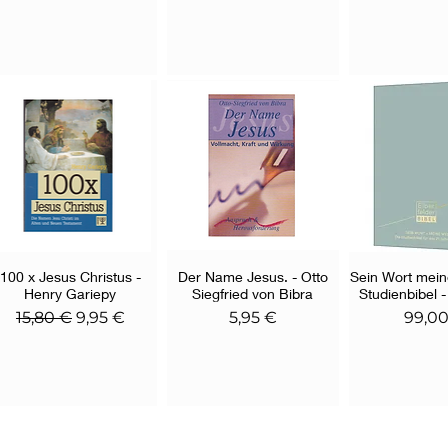
100 x Jesus Christus -
Schnellansicht
Der Name Jesus. - Otto
Schnellansicht
Sein Wort mein
Schnella
Henry Gariepy
Siegfried von Bibra
Studienbibel -
Standardpreis
Sale-Preis
Preis
Preis
15,80 €
9,95 €
5,95 €
99,0