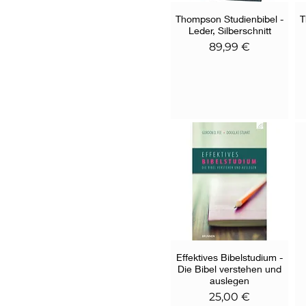
Thompson Studienbibel -
Schnellansicht
T
Leder, Silberschnitt
Preis
89,99 €
Effektives Bibelstudium -
Schnellansicht
Die Bibel verstehen und
auslegen
Preis
25,00 €