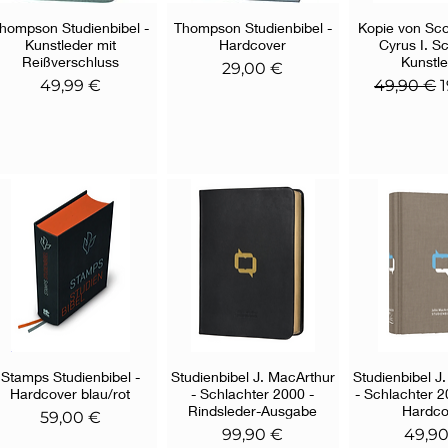
hompson Studienbibel -
Schnellansicht
Thompson Studienbibel -
Schnellansicht
Kopie von Sco
Schnella
Kunstleder mit
Hardcover
Cyrus I. Sc
Reißverschluss
Kunstl
Preis
29,00 €
Preis
Standard
S
49,99 €
49,90 €
Stamps Studienbibel -
Schnellansicht
Studienbibel J. MacArthur
Schnellansicht
Studienbibel J
Schnella
Hardcover blau/rot
- Schlachter 2000 -
- Schlachter 
Rindsleder-Ausgabe
Hardco
Preis
59,00 €
Preis
Preis
99,90 €
49,9