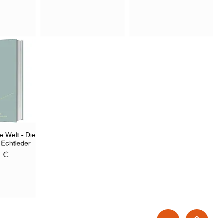
e Welt - Die
nsicht
 Echtleder
0 €