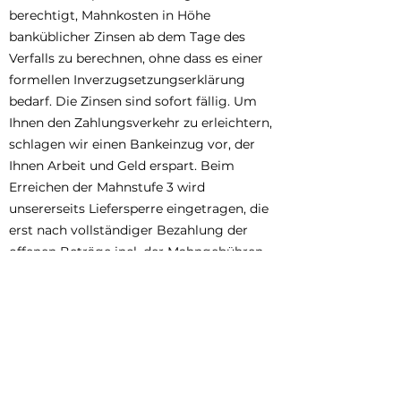
berechtigt, Mahnkosten in Höhe
banküblicher Zinsen ab dem Tage des
Verfalls zu berechnen, ohne dass es einer
formellen Inverzugsetzungserklärung
bedarf. Die Zinsen sind sofort fällig. Um
Ihnen den Zahlungsverkehr zu erleichtern,
schlagen wir einen Bankeinzug vor, der
Ihnen Arbeit und Geld erspart. Beim
Erreichen der Mahnstufe 3 wird
unsererseits Liefersperre eingetragen, die
erst nach vollständiger Bezahlung der
offenen Beträge incl. der Mahngebühren
und Zinsen herausgenommen werden
kann. Nach solch einem Eintrag erfolgen
die nachfolgenden Lieferungen nur gegen
Vorkasse.
Vorkasse-Lieferungen / Gültigkeitsdauer