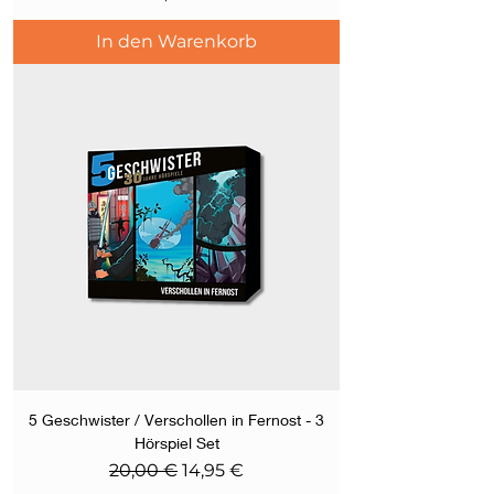
In den Warenkorb
5 Geschwister / Verschollen in Fernost - 3
Hörspiel Set
Standardpreis
Sale-Preis
20,00 €
14,95 €