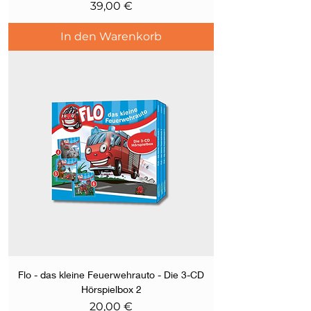
Preis
39,00 €
In den Warenkorb
Flo - das kleine Feuerwehrauto - Die 3-CD
Hörspielbox 2
Preis
20,00 €