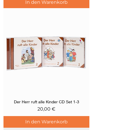
In den Warenkorb
Der Herr ruft alle Kinder CD Set 1-3
Preis
20,00 €
In den Warenkorb