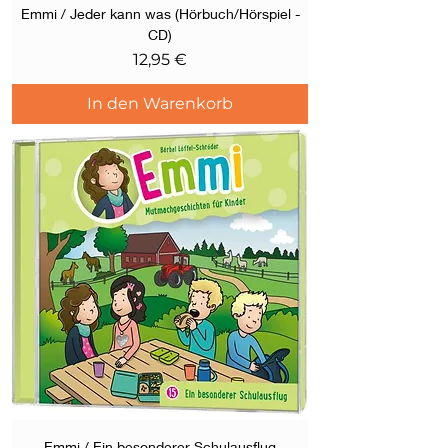
Emmi / Jeder kann was (Hörbuch/Hörspiel -
CD)
Preis
12,95 €
In den Warenkorb
Emmi / Ein besonderer Schulausflug