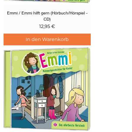
Emmi / Emmi hilft gern (Hörbuch/Hörspiel -
CD)
Preis
12,95 €
In den Warenkorb