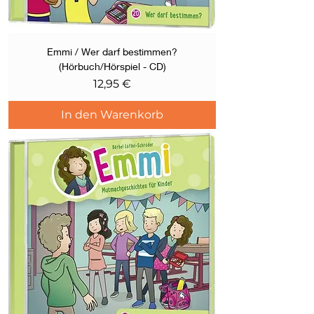
Emmi / Wer darf bestimmen?
(Hörbuch/Hörspiel - CD)
Preis
12,95 €
In den Warenkorb