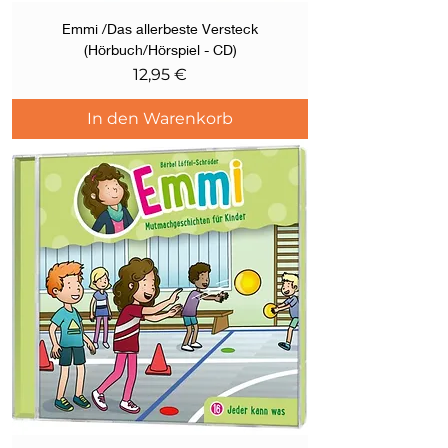
Emmi /Das allerbeste Versteck
(Hörbuch/Hörspiel - CD)
Preis
12,95 €
In den Warenkorb