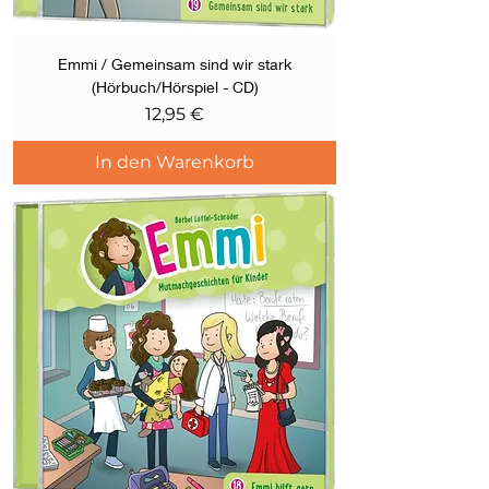
Emmi / Gemeinsam sind wir stark
(Hörbuch/Hörspiel - CD)
Preis
12,95 €
In den Warenkorb