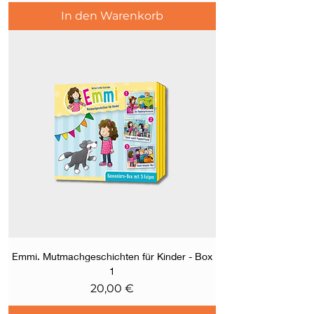
In den Warenkorb
Emmi. Mutmachgeschichten für Kinder - Box
1
Preis
20,00 €