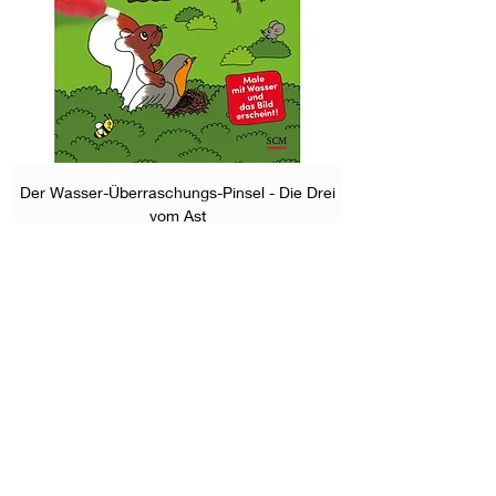
Der Wasser-Überraschungs-Pinsel - Die Drei
vom Ast
Preis
9,95 €
In den Warenkorb