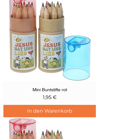
Mini Buntstifte rot
Preis
1,95 €
In den Warenkorb