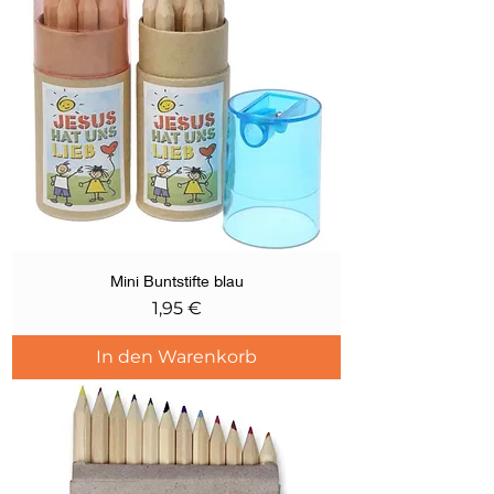
Mini Buntstifte blau
Preis
1,95 €
In den Warenkorb