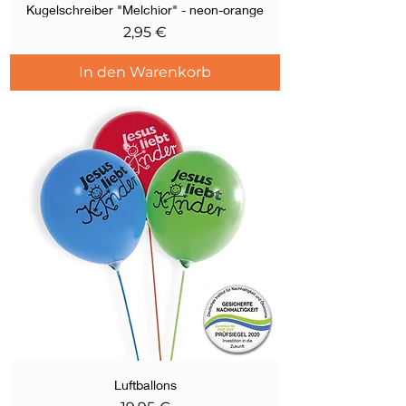
Kugelschreiber "Melchior" - neon-orange
Preis
2,95 €
In den Warenkorb
Luftballons