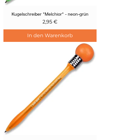
Kugelschreiber "Melchior" - neon-grün
Preis
2,95 €
In den Warenkorb