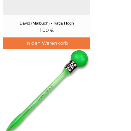
David (Malbuch) - Katja Hogh
Preis
1,00 €
In den Warenkorb