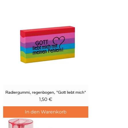
Radiergummi, regenbogen, "Gott liebt mich"
Preis
1,50 €
In den Warenkorb