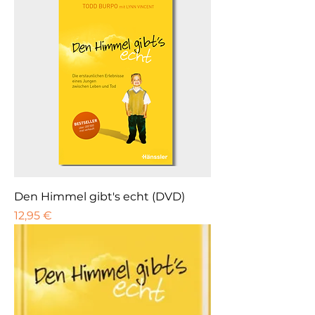
Den Himmel gibt's echt (DVD)
Preis
12,95 €