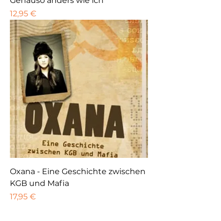
Genauso anders wie ich
Preis
12,95 €
Oxana - Eine Geschichte zwischen
KGB und Mafia
Preis
17,95 €