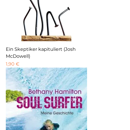
Ein Skeptiker kapituliert (Josh
McDowell)
Preis
1,90 €