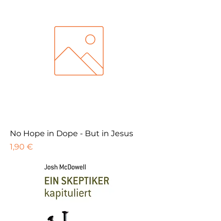
No Hope in Dope - But in Jesus
Preis
1,90 €