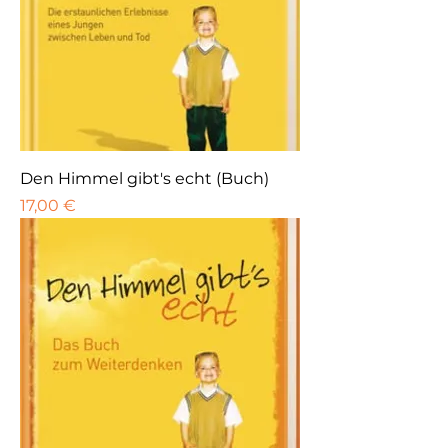
Den Himmel gibt's echt (Buch)
Preis
17,00 €