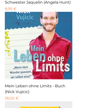
Schwester Jaquelin (Angela Hunt)
Preis
8,95 €
Mein Leben ohne Limits - Buch
(Nick Vujicic)
Preis
18,00 €