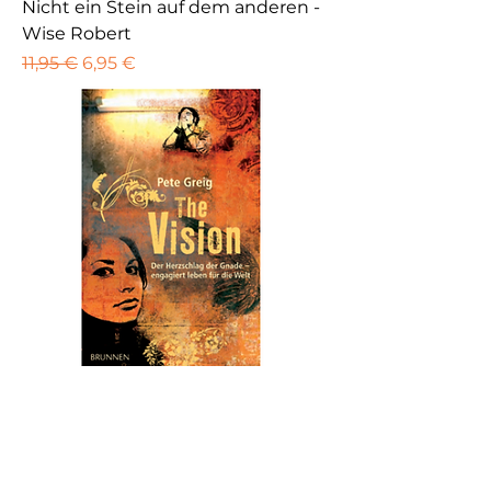
Nicht ein Stein auf dem anderen -
Wise Robert
Standardpreis
Sale-Preis
11,95 €
6,95 €
The Vision - Greig, Pete
Standardpreis
Sale-Preis
12,95 €
7,95 €