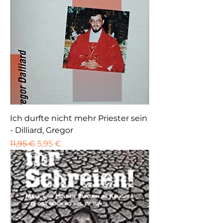
Ich durfte nicht mehr Priester sein
- Dilliard, Gregor
Standardpreis
Sale-Preis
11,95 €
5,95 €