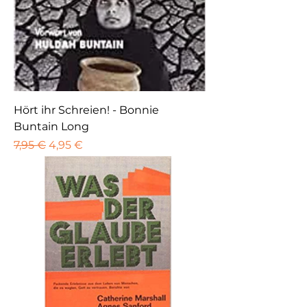
Hört ihr Schreien! - Bonnie
Buntain Long
Standardpreis
Sale-Preis
7,95 €
4,95 €