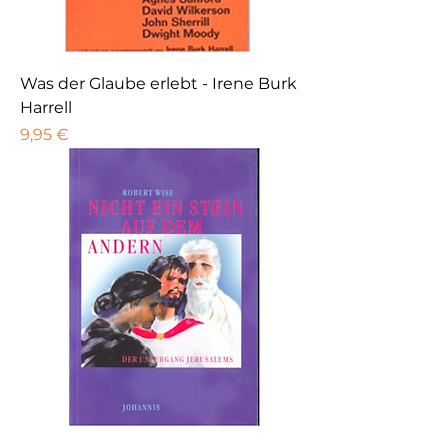
Was der Glaube erlebt - Irene Burk
Harrell
Preis
9,95 €