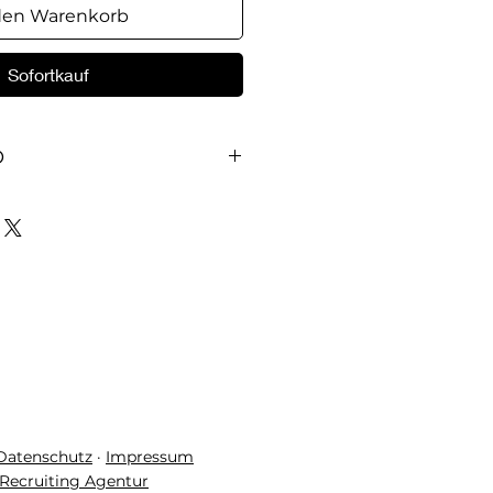
den Warenkorb
Sofortkauf
O
üchen bedruckt.
 Datenschutz
·
Impressum
Recruiting Agentur