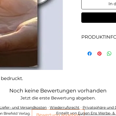
In 
PRODUKTINF
Beidseitig mit Spr
 bedruckt.
Noch keine Bewertungen vorhanden
Jetzt die erste Bewertung abgeben.
Liefer- und Versandkosten
·
Wiederrufsrecht
·
Privatsphäre und
Erstellt von
Eugen Ens Werbe- & 
n Binefeld Verlag.
Bewertung abgeben