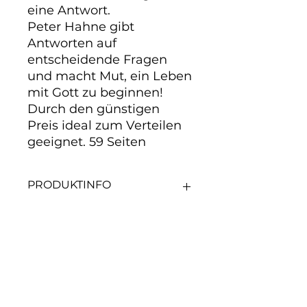
eine Antwort.

Peter Hahne gibt 
Antworten auf 
entscheidende Fragen 
und macht Mut, ein Leben 
mit Gott zu beginnen! 
Durch den günstigen 
Preis ideal zum Verteilen 
geeignet. 59 Seiten
PRODUKTINFO
"Wer bin ich eigentlich?" - Diese
Fragen werden nicht immer
ausgesprochen. Aber sie treiben
uns um. Sie bohren und verlangen
Noch keine Bewertungen
eine Antwort.
vorhanden
Jetzt die erste Bewertung