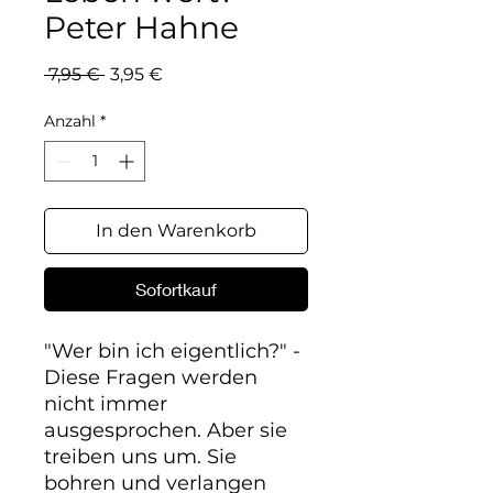
Peter Hahne
Standardpreis
Sale-
 7,95 € 
3,95 €
Preis
Anzahl
*
In den Warenkorb
Sofortkauf
"Wer bin ich eigentlich?" - 
Diese Fragen werden 
nicht immer 
ausgesprochen. Aber sie 
treiben uns um. Sie 
bohren und verlangen 