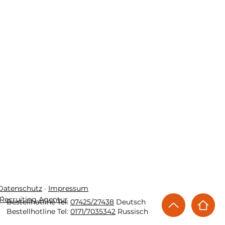
 Datenschutz
·
Impressum
Recruiting Agentur
Bestellhotline Tel:
07425/27438
Deutsch
Bestellhotline Tel:
0171/7035342
Russisch