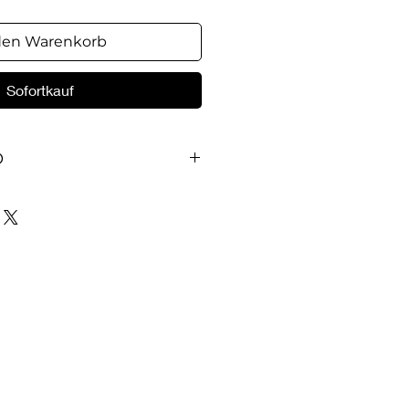
den Warenkorb
Sofortkauf
O
des grossen Königs David. Das
: Die Stimme eines Toten, Auf
erer, Nachricht von der Front,
at und Rache, Die
ebe der König, Unterirdischer
es Feindes, Die mächtige Stadt,
...