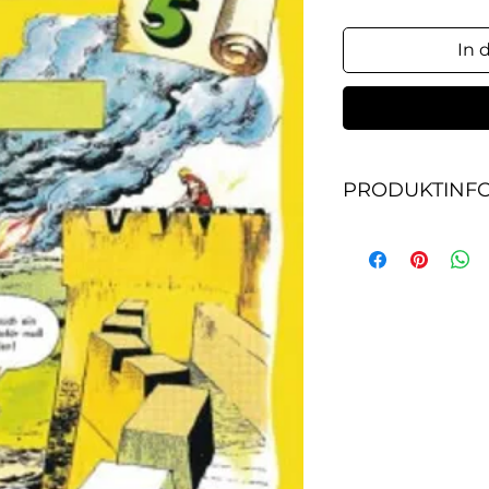
In 
PRODUKTINF
us der Geschichte 
Comic-Heft enthält
der Spur der Plünd
Konkurrenten, Verr
Verschwörung, Es l
Angriff, Der Plan d
Gottes Versprechen,