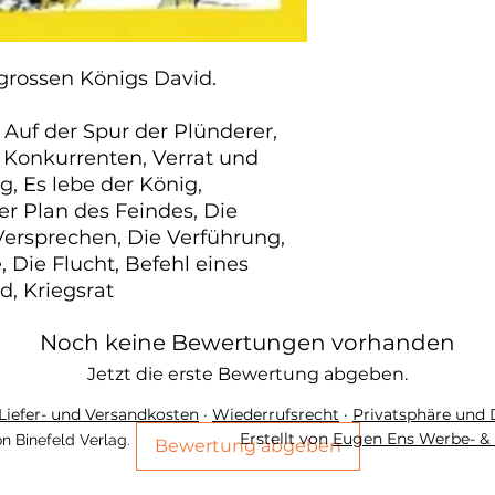
grossen Königs David.

Auf der Spur der Plünderer, 
 Konkurrenten, Verrat und 
 Es lebe der König, 
er Plan des Feindes, Die 
Versprechen, Die Verführung, 
 Die Flucht, Befehl eines 
d, Kriegsrat
Noch keine Bewertungen vorhanden
Jetzt die erste Bewertung abgeben.
Liefer- und Versandkosten
·
Wiederrufsrecht
·
Privatsphäre und
Erstellt von
Eugen Ens Werbe- & 
n Binefeld Verlag.
Bewertung abgeben