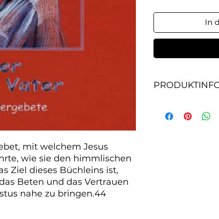
In 
PRODUKTINF
Das Vaterunser ist
Christus Seine Jüng
himmlischen Vater 
Büchleins ist, den
ebet, mit welchem Jesus 
und das Vertrauen 
nahe zu bringen.44
hrte, wie sie den himmlischen 
s Ziel dieses Büchleins ist, 
das Beten und das Vertrauen 
stus nahe zu bringen.44 