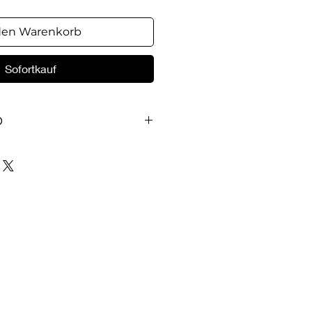
den Warenkorb
Sofortkauf
O
 ein Gebet, mit welchem Jesus
er lehrte, wie sie den
anbeten sollten. Das Ziel dieses
 Kindern schon früh das Beten
zu Gott durch Jesus Christus
 Seiten.