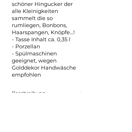
schöner Hingucker der 
alle Kleinigkeiten 
sammelt die so 
rumliegen, Bonbons, 
Haarspangen, Knöpfe...!

- Tasse Inhalt ca. 0,35 l

- Porzellan

- Spülmaschinen 
geeignet, wegen 
Golddekor Handwäsche 
empfohlen
Beschreibung
Foto-Tasse Hochfeines Porzellan
mit spülmaschinengeeignetem
Aufdruck, in bedruckter schöner
Einzelverpackung. Höhe: 10,5 cm,
Noch keine Bewertungen
Durchmesser: 7,5 cm Vergiss es