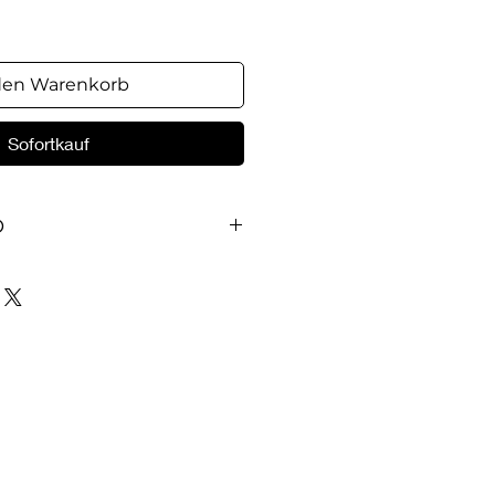
den Warenkorb
Sofortkauf
O
et In diesem notwendigen
vollen Thema behandeln die
ich des Christenlebens, den so
en theoretisch akzeptieren, aber
e die wenigsten wirklich
Gebet. Leicht verständlich und
tlichen die Autoren
ssetzungen sowie Hindernisse
che Hilfen und Anregungen für