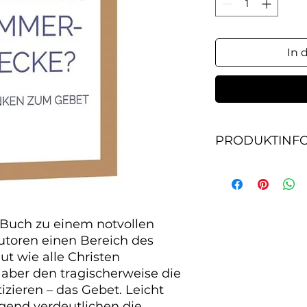
In 
PRODUKTINF
Gedanken zum Geb
Buch zu einem not
Autoren einen Bere
gut wie alle Christ
Buch zu einem notvollen 
den tragischerweis
toren einen Bereich des 
praktizieren – das 
t wie alle Christen 
ermutigend verdeu
Grundsätze, Vorau
 aber den tragischerweise die 
und geben praktis
izieren – das Gebet. Leicht 
das Gebetsleben.
gend verdeutlichen die 