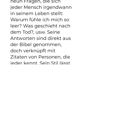
neun Fragen, die sich 
jeder Mensch irgendwann 
in seinem Leben stellt: 
Warum fühle ich mich so 
leer? Was geschieht nach 
dem Tod?, usw. Seine 
Antworten sind direkt aus 
der Bibel genommen, 
doch verknüpft mit 
Zitaten von Personen, die 
jeder kennt. Sein Stil lässt 
keine der Fragen offen. Er 
ist provokant und klar und 
spricht vor allem junge 
Menschen an. 176 Seiten.
Beschreibung