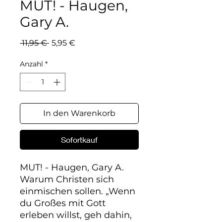
MUT! - Haugen,
Gary A.
Standardpreis
Sale-
 11,95 € 
5,95 €
Preis
Anzahl
*
In den Warenkorb
Sofortkauf
MUT! - Haugen, Gary A.

Warum Christen sich 
einmischen sollen. „Wenn 
du Großes mit Gott 
erleben willst, geh dahin, 