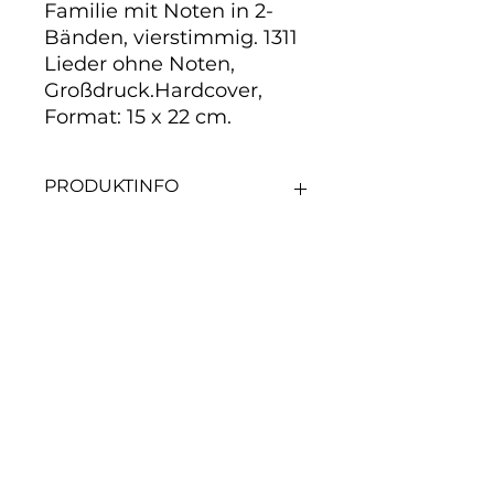
Familie mit Noten in 2-
Bänden, vierstimmig. 1311 
Lieder ohne Noten, 
Großdruck.Hardcover, 
Format: 15 x 22 cm.
PRODUKTINFO
Lieder für Gemeinde und Familie
mit Noten in 2-Bänden,
vierstimmig. 1311 Lieder ohne
Noten, Großdruck.Hardcover,
Noch keine Bewertungen
Format: 15 x 22 cm.
vorhanden
Jetzt die erste Bewertung
abgeben.
Bewertung abgeben