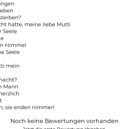
ingen

eben

terben?

ht hätte, meine liebe Mutti

 Seele

e

 im Himmel

e Seele

ti mein

macht?

n Mann

herzlich



n, sie enden nimmer!
Noch keine Bewertungen vorhanden