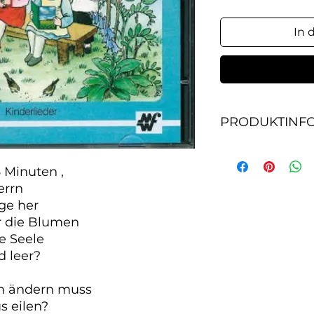
In 
PRODUKTINF
Kinderlieder, Laufz
singet dem Herrn 2.
 Minuten ,

3. Ich danke Dir, He
rrn

ge her

ür die Blumen

 Seele

 leer?

ch ändern muss

s eilen?
