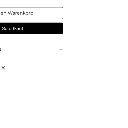
den Warenkorb
Sofortkauf
O
eit: 56 Minuten , 1. Kommt,
 Es ist schon lange, lange her
rr, für die Blumen...