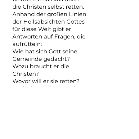
die Christen selbst retten.

Anhand der großen Linien 
der Heilsabsichten Gottes 
für diese Welt gibt er 
Antworten auf Fragen, die 
aufrütteln:

Wie hat sich Gott seine 
Gemeinde gedacht?

Wozu braucht er die 
Christen?

Wovor will er sie retten?

Und wie werden wir als 
Christen für diese Welt zu 
einer guten Gabe Gottes - 
so wie sein Wort eine gute 
Botschaft ist? 208 Seiten.
PRODUKTINFO