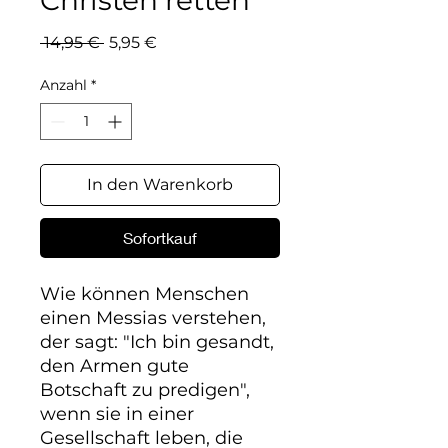
Christen retten
Standardpreis
Sale-
 14,95 € 
5,95 €
Preis
Anzahl
*
In den Warenkorb
Sofortkauf
Wie können Menschen 
einen Messias verstehen, 
der sagt: "Ich bin gesandt, 
den Armen gute 
Botschaft zu predigen", 
wenn sie in einer 
Gesellschaft leben, die 