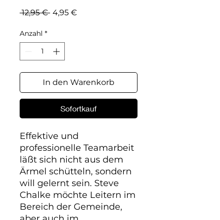
Standardpreis
Sale-
 12,95 € 
4,95 €
Preis
Anzahl
*
In den Warenkorb
Sofortkauf
Effektive und 
professionelle Teamarbeit 
läßt sich nicht aus dem 
Ärmel schütteln, sondern 
will gelernt sein. Steve 
Chalke möchte Leitern im 
Bereich der Gemeinde, 
aber auch im 