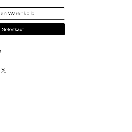
den Warenkorb
Sofortkauf
O
ienst in den letzen Tagen Gott
ischen Dienst wieder her, um
lkes zu Ihm zu bekehren.