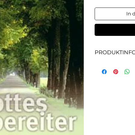
In 
PRODUKTINF
Der prophetische D
stellt den prophet
das Herz seines Vo