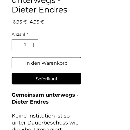
unterwegs -
Dieter Endres
Standardpreis
Sale-
 6,95 € 
4,95 €
Preis
Anzahl
*
In den Warenkorb
Sofortkauf
Gemeinsam unterwegs -
Dieter Endres
Keine Institution ist so
unter Dauerbeschuss wie
die Ehe. Propagiert