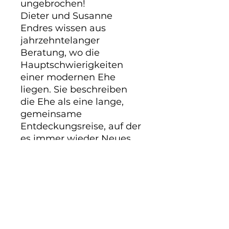
ungebrochen!
Dieter und Susanne
Endres wissen aus
jahrzehntelanger
Beratung, wo die
Hauptschwierigkeiten
einer modernen Ehe
liegen. Sie beschreiben
die Ehe als eine lange,
gemeinsame
Entdeckungsreise, auf der
es immer wieder Neues
zu lernen gibt. Damit Ehe
gelingt, ist es besonders
wichtig, das Miteinander
kreativ zu gestalten. Wie
das ganz praktisch
aussehen kann, wird hier
lebensnah und echt