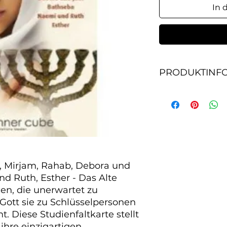
In 
PRODUKTINF
Sarah und Hagar, 
und Jael, Bathseba
Alte Testament ist 
Heldinnen werden, 
Schlüsselpersonen 
Diese Studienfaltkar
macht ihre einzig
 Mirjam, Rahab, Debora und 
lebendig und zeigt,
d Ruth, Esther - Das Alte 
Seiten.
en, die unerwartet zu 
Gott sie zu Schlüsselpersonen 
 Diese Studienfaltkarte stellt 
ihre einzigartigen 