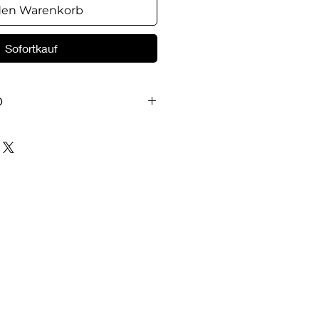
den Warenkorb
Sofortkauf
O
Tamar, Mirjam, Rahab, Debora
, Naemi und Ruth, Esther - Das
voller Frauen, die unerwartet zu
weil Gott sie zu
seiner guten Pläne macht.
te stellt elf von ihnen vor,
artigen Lebensgeschichten
 was sich daraus lernen lässt. 14