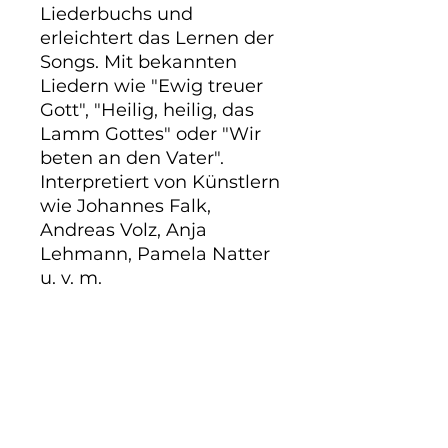
Liederbuchs und 
erleichtert das Lernen der 
Songs. Mit bekannten 
Liedern wie "Ewig treuer 
Gott", "Heilig, heilig, das 
Lamm Gottes" oder "Wir 
beten an den Vater". 
Interpretiert von Künstlern 
wie Johannes Falk, 
Andreas Volz, Anja 
Lehmann, Pamela Natter 
u. v. m.
PRODUKTINFO
Die ideale Ergänzung zum neuen
Liederheft: 30 aktuelle
Lobpreislieder auf zwei CDs! Die