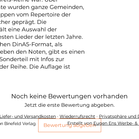
nte wurden ganze Gemeinden,
ppen vom Repertoire der
cher geprägt. Die
lt eine Auswahl der
sten Lieder der letzten Jahre.
hen DinA5-Format, als
eben den Noten, gibt es einen
Sonderteil mit Infos zur
er Reihe. Die Auflage ist
Noch keine Bewertungen vorhanden
Jetzt die erste Bewertung abgeben.
Liefer- und Versandkosten
·
Wiederrufsrecht
·
Privatsphäre und
Erstellt von
Eugen Ens Werbe- & 
n Binefeld Verlag.
Bewertung abgeben