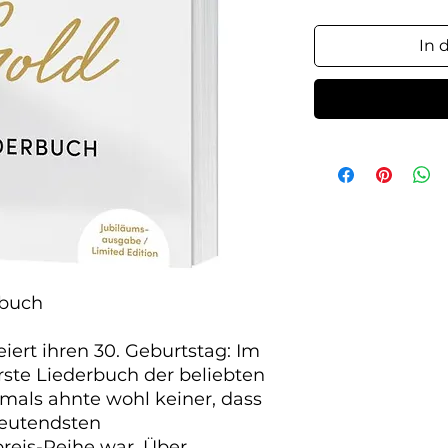
In 
gbuch
eiert ihren 30. Geburtstag: Im
rste Liederbuch der beliebten
amals ahnte wohl keiner, dass
deutendsten
reis-Reihe war. Über