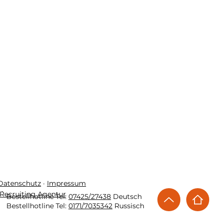
 Datenschutz
·
Impressum
Recruiting Agentur
Bestellhotline Tel:
07425/27438
Deutsch
Bestellhotline Tel:
0171/7035342
Russisch