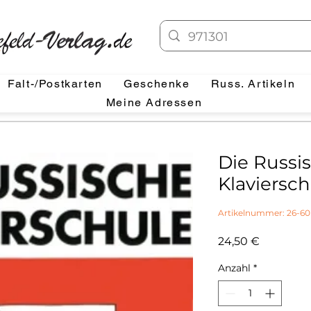
Falt-/Postkarten
Geschenke
Russ. Artikeln
Meine Adressen
Die Russi
Klaviersch
Artikelnummer: 26-60
Preis
24,50 €
Anzahl
*