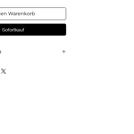
den Warenkorb
Sofortkauf
O
Format: A4, 104 Seiten