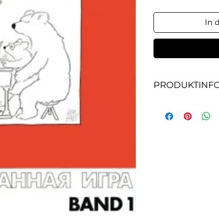
In 
PRODUKTINF
Notenheft. Band 1, 