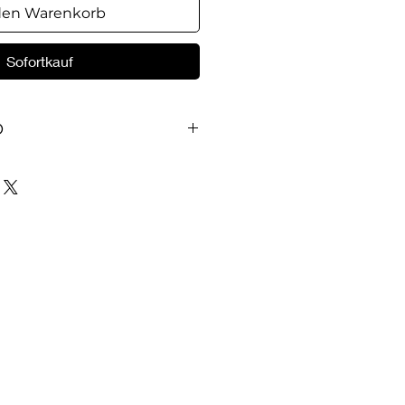
den Warenkorb
Sofortkauf
O
mnisvollen Soldaten, welche die
ionarinnen in der dunklen
berfall beschützen? Und warum
zehn? Eine Hörspiel mit vier
für die Kleinen. Der rote
ine, Die Engelwache und Frau