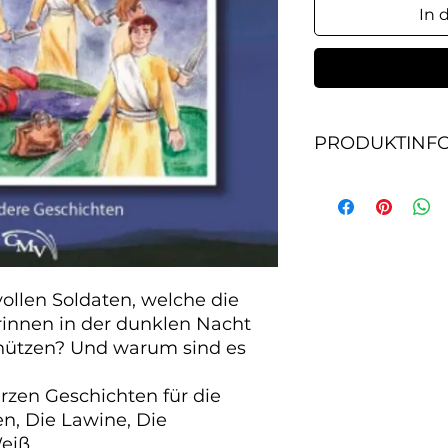
In 
PRODUKTINF
Wer sind die gehei
beiden jungen Miss
Nacht vor einem Ü
sind es genau sech
kurzen Geschichten 
Schlitten, Die Law
llen Soldaten, welche die 
Weiß.
innen in der dunklen Nacht 
hützen? Und warum sind es 
rzen Geschichten für die 
en, Die Lawine, Die 
eiß.