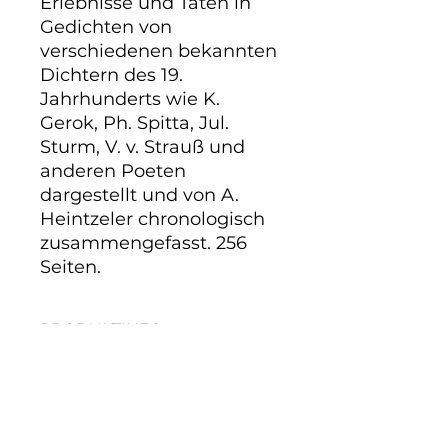
Erlebnisse und Taten in 
Gedichten von 
verschiedenen bekannten 
Dichtern des 19. 
Jahrhunderts wie K. 
Gerok, Ph. Spitta, Jul. 
Sturm, V. v. Strauß und 
anderen Poeten 
dargestellt und von A. 
Heintzeler chronologisch 
zusammengefasst. 256 
Seiten.
PRODUKTINFO
In diesem Band sind Jesu
Erlebnisse und Taten in Gedichten
von verschiedenen bekannten
Dichtern des 19. Jahrhunderts wie