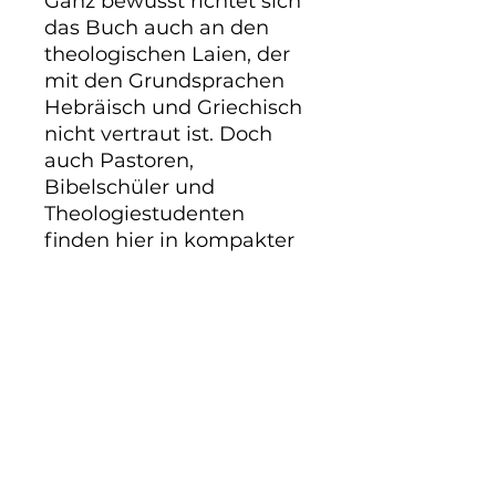
Ganz bewusst richtet sich 
das Buch auch an den 
theologischen Laien, der 
mit den Grundsprachen 
Hebräisch und Griechisch 
nicht vertraut ist. Doch 
auch Pastoren, 
Bibelschüler und 
Theologiestudenten 
finden hier in kompakter 
und gut lesbarer Form 
viele Ratschläge, von 
denen sie profitieren 
können.
PRODUKTINFO
Wer einen Schatz heben will,
braucht das richtige Werkzeug.