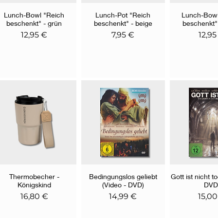
Lunch-Bowl "Reich
Schnellansicht
Lunch-Pot "Reich
Schnellansicht
Lunch-Bowl
Schnella
beschenkt" - grün
beschenkt" - beige
beschenkt"
Preis
Preis
Preis
12,95 €
7,95 €
12,95
Thermobecher -
Schnellansicht
Bedingungslos geliebt
Schnellansicht
Gott ist nicht t
Schnella
Königskind
(Video - DVD)
DVD
Preis
Preis
Preis
16,80 €
14,99 €
15,00