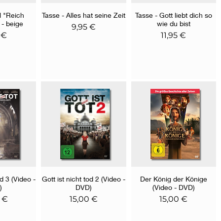
 "Reich
nsicht
Tasse - Alles hat seine Zeit
Schnellansicht
Tasse - Gott liebt dich so
Schnellansicht
 - beige
wie du bist
Preis
9,95 €
Preis
 €
11,95 €
od 3 (Video -
nsicht
Gott ist nicht tod 2 (Video -
Schnellansicht
Der König der Könige
Schnellansicht
)
DVD)
(Video - DVD)
Preis
Preis
 €
15,00 €
15,00 €