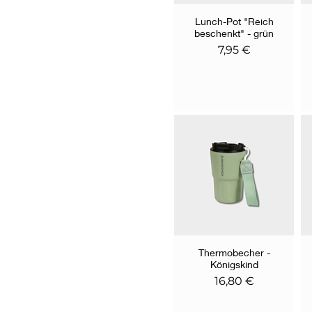
Lunch-Pot "Reich
Schnellansicht
beschenkt" - grün
Preis
7,95 €
Thermobecher -
Schnellansicht
Königskind
Preis
16,80 €