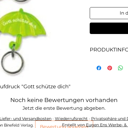
In 
PRODUKTINF
Farbiges Acryl, mi
dich"
aufdruck "Gott schütze dich"
Noch keine Bewertungen vorhanden
Jetzt die erste Bewertung abgeben.
Liefer- und Versandkosten
·
Wiederrufsrecht
·
Privatsphäre und
Erstellt von
Eugen Ens Werbe- & 
n Binefeld Verlag.
Bewertung abgeben