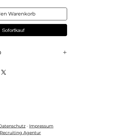
den Warenkorb
Sofortkauf
O
t Textaufdruck "Gott schütze
 Datenschutz
·
Impressum
Recruiting Agentur