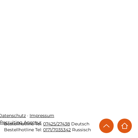
 Datenschutz
·
Impressum
Recruiting Agentur
Bestellhotline Tel:
07425/27438
Deutsch
Bestellhotline Tel:
0171/7035342
Russisch