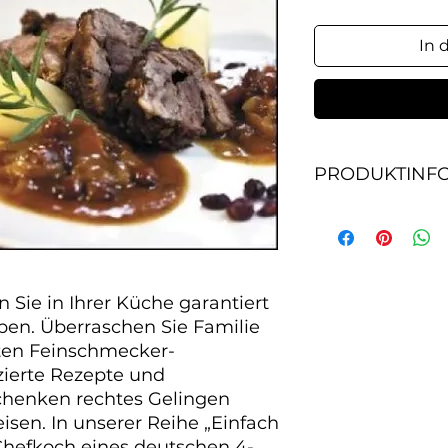
In 
PRODUKTINF
Dieses Kochbuch we
garantiert immer i
Überraschen Sie F
brillanten Feinsch
Unkomplizierte Re
Sie in Ihrer Küche garantiert 
Zutaten schenken 
en. Überraschen Sie Familie 
Zubereiten der Spei
nten Feinschmecker-
köstlich“ empfiehl
ierte Rezepte und 
4-Sterne-Hotels we
henken rechtes Gelingen 
sen. In unserer Reihe „Einfach 
 Chefkoch eines deutschen 4-