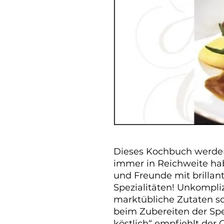
Dieses Kochbuch werden 
immer in Reichweite hab
und Freunde mit brilla
Spezialitäten! Unkompliz
marktübliche Zutaten sc
beim Zubereiten der Spei
köstlich“ empfiehlt der