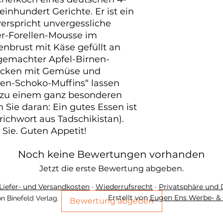
inhundert Gerichte. Er ist ein 
rspricht unvergessliche 
-Forellen-Mousse im 
brust mit Käse gefüllt an 
emachter Apfel-Birnen-
Nocken mit Gemüse und 
en-Schoko-Muffins“ lassen 
 zu einem ganz besonderen 
Sie daran: Ein gutes Essen ist 
richwort aus Tadschikistan). 
 Sie. Guten Appetit!
Noch keine Bewertungen vorhanden
Jetzt die erste Bewertung abgeben.
Liefer- und Versandkosten
·
Wiederrufsrecht
·
Privatsphäre und
Erstellt von
Eugen Ens Werbe- & 
n Binefeld Verlag.
Bewertung abgeben