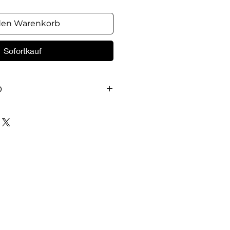
den Warenkorb
Sofortkauf
O
rden Sie in Ihrer Küche
n Reichweite haben.
amilie und Freunde mit
mecker-Spezialitäten!
zepte und marktübliche
rechtes Gelingen beim
sen. In unserer Reihe „Einfach
t der Chefkoch eines deutschen
it über einhundert Gerichte.