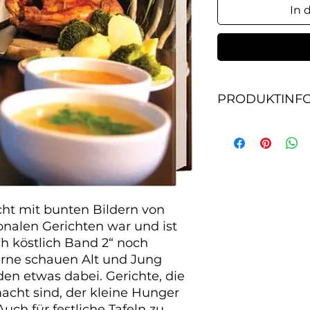
In 
PRODUKTINF
Wunderschön aufg
von verschiedenen 
und ist dieses Koc
noch immer ein Bes
Jung hinein, denn e
Gerichte, die einfa
 mit bunten Bildern von 
der kleine Hunger is
nalen Gerichten war und ist 
h köstlich Band 2“ noch 
erne schauen Alt und Jung 
eden etwas dabei. Gerichte, die 
acht sind, der kleine Hunger 
Auch für festliche Tafeln zu 