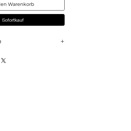
den Warenkorb
Sofortkauf
O
emacht mit bunten Bildern
internationalen Gerichten war
hbuch „Einfach köstlich Band 2“
tseller. Gerne schauen Alt und
s ist für jeden etwas dabei.
ch und schnell gemacht sind,
t auch schnell gestillt.