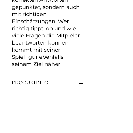
korrekten Antworten 
gepunktet, sondern auch 
mit richtigen 
Einschätzungen. Wer 
richtig tippt, ob und wie 
viele Fragen die Mitpieler 
beantworten können, 
kommt mit seiner 
Spielfigur ebenfalls 
seinem Ziel näher.
PRODUKTINFO
Spiel mit 1000 Fragen und
Antworten und Aktionskarten, für
2 bis 6 Spieler ab 7 Jahre. Hier
wird nicht nur mit korrekten
Noch keine Bewertungen
Antworten gepunktet, sondern
vorhanden
auch mit richtigen