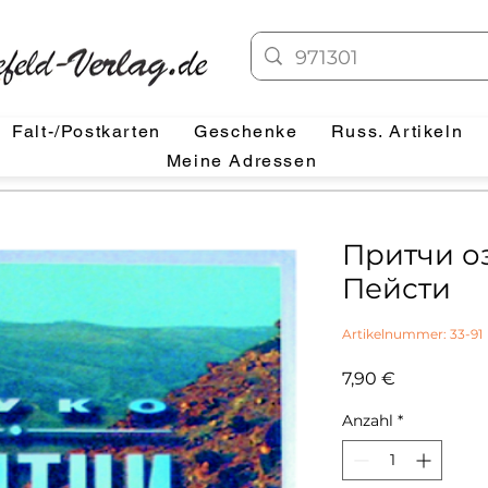
Falt-/Postkarten
Geschenke
Russ. Artikeln
Meine Adressen
Притчи о
Пейсти
Artikelnummer: 33-91
Preis
7,90 €
Anzahl
*