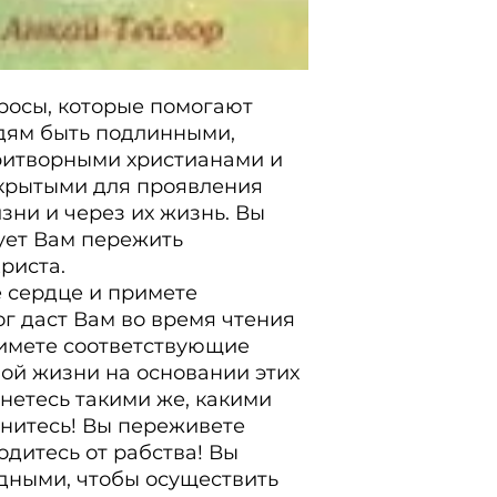
росы, которые помогают 
дям быть подлинными, 
итворными христианами и 
крытыми для проявления 
ни и через их жизнь. Вы 
ует Вам пережить 
иста.

 сердце и примете 
г даст Вам во время чтения 
римете соответствующие 
й жизни на основании этих 
нетесь такими же, какими 
нитесь! Вы переживете 
дитесь от рабства! Вы 
дными, чтобы осуществить 