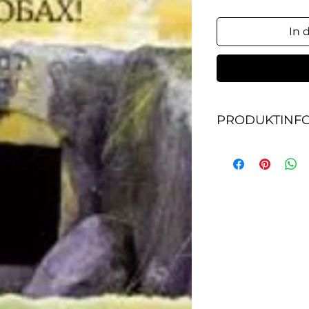
In 
PRODUKTINF
Книга затрагивае
понять, что меша
неподдельными 
христианами и ч
для проявления Н
через их жизнь. В
Вам пережить В