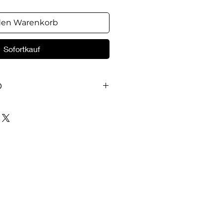
den Warenkorb
Sofortkauf
O
т вопросы, которые помогают
ет людям быть подлинными,
и непритворными
то мешает им быть открытыми
ебесной Силы в их жизни и
ы узнаете, что препятствует
оскрешающую Силу Христа.