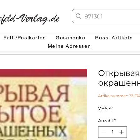
Falt-/Postkarten
Geschenke
Russ. Artikeln
Meine Adressen
Открывая
окрашенн
Artikelnummer: 73-17
Preis
7,95 €
Anzahl
*