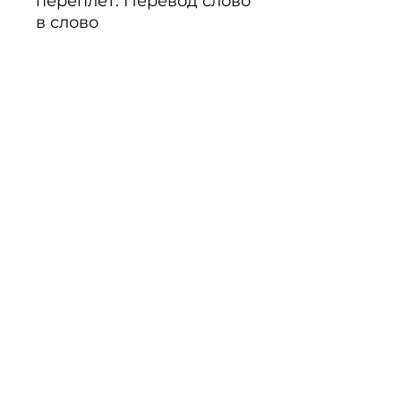
переплет. Перевод слово 
в слово

Nr.: 72-148
PRODUKTINFO
Noch keine Bewertungen
vorhanden
Jetzt die erste Bewertung
abgeben.
Bewertung abgeben
Über Uns
·
Unsere AGB
·
Liefer- und
Versandkosten
·
Wiederrufsrecht
·