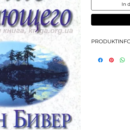
In 
PRODUKTINF
Эта "Христианская
href="http://www.k
для Церкви. Она т
церковь из-за не
обиды. Это посла
деноминаций и кон
хочет иметь нич
или членством в ц
служит своей паств
помогает в служе