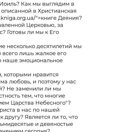
оиль? Как мы выглядим в 
 описанной в Христианская 
.kniga.org.ua/">книге Деяния? 
вленной Церковью, за 
? Готовы ли мы к Его 
ие несколько десятилетий мы 
всего лишь жалкое его 
то наше эмоциональное 
, которыми нравится 
ма любовь, и поэтому у нас 
? Не заменили ли мы 
тность тем, что многие 
ем Царства Небесного"? 
риста в нас по нашей 
 другу? Является ли то, что 
ьмидесятые и девяностые 
ачением сегодня?
