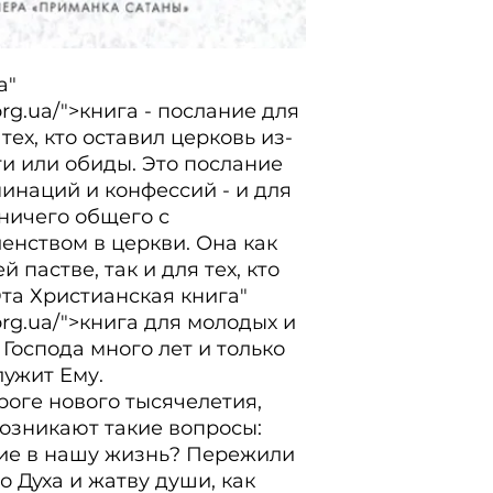
" 
org.ua/">книга - послание для 
тех, кто оставил церковь из-
и или обиды. Это послание 
инаций и конфессий - и для 
 ничего общего с 
нством в церкви. Она как 
й пастве, так и для тех, кто 
та Христианская книга" 
org.ua/">книга для молодых и 
оспода много лет и только 
жит Ему.

роге нового тысячелетия, 
озникают такие вопросы: 
е в нашу жизнь? Пережили 
 Духа и жатву души, как 