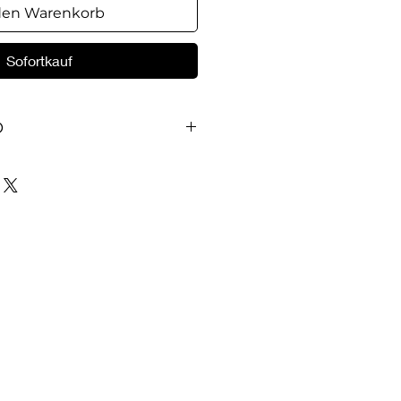
den Warenkorb
Sofortkauf
O
 книга"
niga.org.ua/">книга - послание
акже для тех, кто оставил
удовлетворенности или
ние христианам всех
фессий - и для тех, кто не
его общего с деноминациями
еркви. Она как для тех, кто
е, так и для тех, кто
нии.