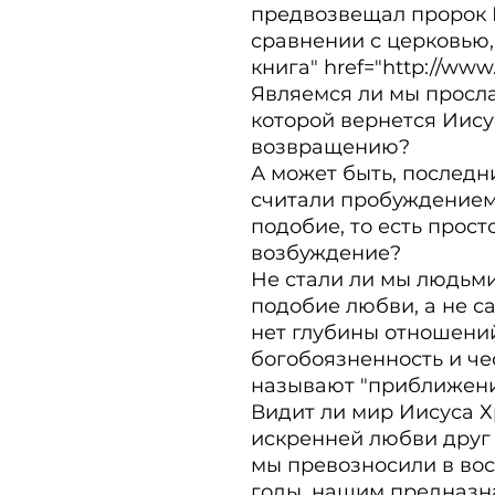
предвозвещал пророк И
сравнении с церковью,
книга" href="http://www
Являемся ли мы просла
которой вернется Иисус
возвращению?

А может быть, последн
считали пробуждением 
подобие, то есть прос
возбуждение?

Не стали ли мы людьми
подобие любви, а не са
нет глубины отношений
богобоязненность и чес
называют "приближени
Видит ли мир Иисуса Х
искренней любви друг к
мы превозносили в вос
годы, нашим предназн