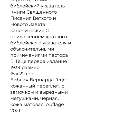
библейский указатель. 
Книги Священного 
Писания Ветхого и 
Нового Завета 
канонические.С 
приложением краткого 
библейского указателя и 
объяснительными 
примечаниями пастора 
Б. Геце первое издание 
1939 размер:

15 х 22 cm.

Библия Бернарда Геце 
кожанный переплет, с 
замочком и вырезными

метушками. черная, 
кожа матовая. Auflage 
2021.