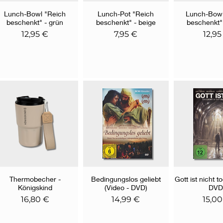
Lunch-Bowl "Reich
Schnellansicht
Lunch-Pot "Reich
Schnellansicht
Lunch-Bowl
Schnella
beschenkt" - grün
beschenkt" - beige
beschenkt"
Preis
Preis
Preis
12,95 €
7,95 €
12,95
Thermobecher -
Schnellansicht
Bedingungslos geliebt
Schnellansicht
Gott ist nicht t
Schnella
Königskind
(Video - DVD)
DVD
Preis
Preis
Preis
16,80 €
14,99 €
15,00