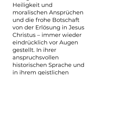
Heiligkeit und 
moralischen Ansprüchen 
und die frohe Botschaft 
von der Erlösung in Jesus 
Christus – immer wieder 
eindrücklich vor Augen 
gestellt. In ihrer 
anspruchsvollen 
historischen Sprache und 
in ihrem geistlichen 
Tiefgang sind sie keine 
leichte Kost, aber überaus 
nahrhaft und gesund. 380 
Seiten.
PRODUKTINFO
Gottfried Daniel Krummacher