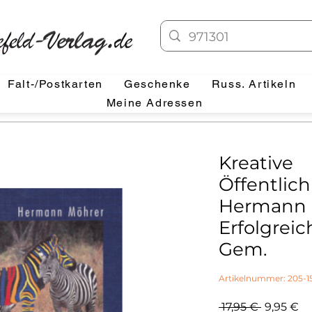
Falt-/Postkarten
Geschenke
Russ. Artikeln
Meine Adressen
Kreative
Öffentlich
Hermann 
Erfolgreic
Gem.
Artikelnummer: 205-1
Standard
Sa
 17,95 € 
9,95 €