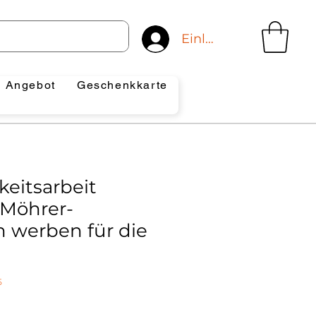
Einloggen
Angebot
Geschenkkarte
keitsarbeit
Möhrer-
h werben für die
5
preis
le-