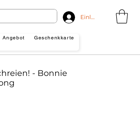
Einloggen
Angebot
Geschenkkarte
chreien! - Bonnie
Long
reis
e-
is