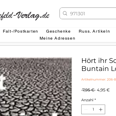
Falt-/Postkarten
Geschenke
Russ. Artikeln
Meine Adressen
Hört ihr S
Buntain 
Artikelnummer: 206-8
Standardp
Sal
 7,95 € 
4,95 €
Pre
Anzahl
*