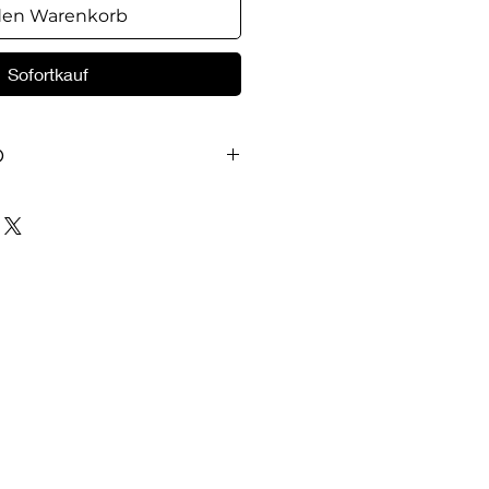
den Warenkorb
Sofortkauf
O
aus dem Kinderalltag.Jakob
and und Kevin lacht ihn
 hat Blumen gesät, aber sie
cht. Simon wünscht sich einen
nung seiner Eltern ist zu klein
 möchte die schönen blauen
nge haben, aber sie passen