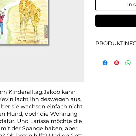
In 
PRODUKTINF
Acht Geschichten 
kann keinen Handst
deswegen aus. Lisa
wachsen einfach ni
Hund, doch die Woh
dafür. Und Larissa
m Kinderalltag.Jakob kann 
Schuhe mit der Spa
vin lacht ihn deswegen aus. 
nicht....
ber sie wachsen einfach nicht. 
en Hund, doch die Wohnung 
n dafür. Und Larissa möchte die 
mit der Spange haben, aber 
? Ob beten hilft? Und ob Gott 