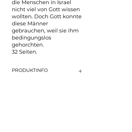
die Menschen in Israel
nicht viel von Gott wissen
wollten. Doch Gott konnte
diese Männer
gebrauchen, weil sie ihm
bedingungslos
gehorchten.
32 Seiten.
PRODUKTINFO
In diesem Arbeitsheft lernen
Kinder Elia und Elisa kennen.
Beide lebten in einer Zeit, in der
die Menschen in Israel nicht viel
Noch keine Bewertungen
von Gott wissen wollten. Doch
vorhanden
Gott konnte diese Männer
gebrauchen, weil sie ihm
Jetzt die erste Bewertung
abgeben.
bedingungslos gehorchten.