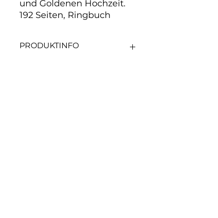
und Goldenen Hochzeit. 
192 Seiten, Ringbuch
PRODUKTINFO
Gedichte und Anspiele zur
Hochzeit, Silberhochzeit und
Goldenen Hochzeit. 192 Seiten,
Ringbuch
Noch keine Bewertungen
vorhanden
Jetzt die erste Bewertung
abgeben.
Bewertung abgeben
Über Uns
·
Unsere AGB
·
Liefer- und
Versandkosten
·
Wiederrufsrecht
·
Privatsphäre und Datenschutz
·