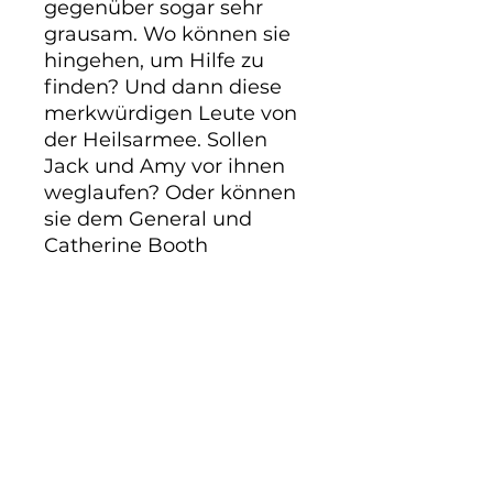
gegenüber sogar sehr 
grausam. Wo können sie 
hingehen, um Hilfe zu 
finden? Und dann diese 
merkwürdigen Leute von 
der Heilsarmee. Sollen 
Jack und Amy vor ihnen 
weglaufen? Oder können 
sie dem General und 
Catherine Booth 
vertrauen? Eines Tages ist 
dann auch noch Amy 
plötzlich verschwunden. 
128 Seiten.
PRODUKTINFO
Um das Jahr 1885 herum