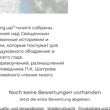
org.ua/">книге собраны 
ения над Священным 
ванные историями и 
, которые послужат для 
 духовного ободрения и 
его года.

 нравоучений, размышлений 
поведника П.К. Шатрова 
мейного чтения много 
Noch keine Bewertungen vorhanden
Jetzt die erste Bewertung abgeben.
Liefer- und Versandkosten
·
Wiederrufsrecht
·
Privatsphäre und