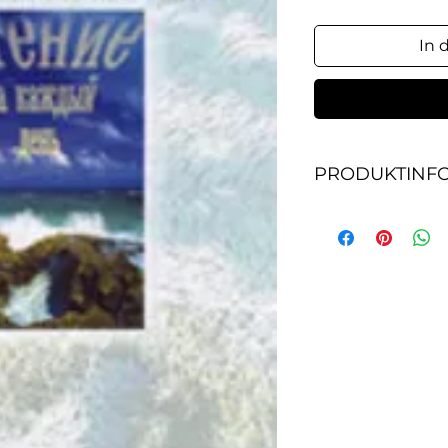
In 
PRODUKTINF
В "Христианская к
href="http://www.
проповеди и раз
Писанием, иллюс
жизненными прим
для наставления 
ободрения и подд
365 коротких ист
размышлений авто
проповедника П.К
любителям семей
минут.