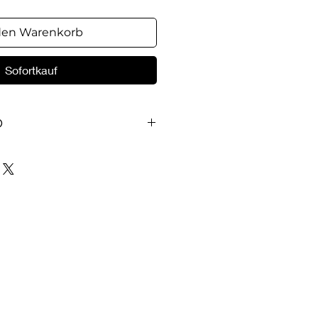
den Warenkorb
Sofortkauf
O
нига"
kniga.org.ua/">книге собраны
мышления над Священным
трированные историями и
ерами, которые послужат
христиан, духовного
ержки в течение всего года.
орий, нравоучений,
ра - пастора и
. Шатрова доставят
ного чтения много приятных