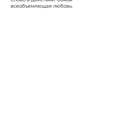
всеобъемлющая любовь. 
Время и вечность.
PRODUKTINFO
Noch keine Bewertungen
vorhanden
Jetzt die erste Bewertung
abgeben.
Bewertung abgeben
Über Uns
·
Unsere AGB
·
Liefer- und
Versandkosten
·
Wiederrufsrecht
·