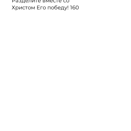
Разделите вместе со 
Христом Его победу! 160 
стр.
Beschreibung
Noch keine Bewertungen
vorhanden
Jetzt die erste Bewertung
abgeben.
Bewertung abgeben
Über Uns
·
Unsere AGB
·
Liefer- und
Versandkosten
·
Wiederrufsrecht
·