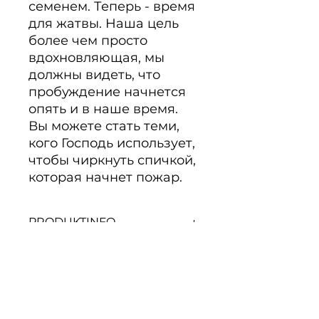
семенем. Теперь - время 
для жатвы. Наша цель 
более чем просто 
вдохновляющая, мы 
должны видеть, что 
пробуждение начнется 
опять и в наше время. 
Вы можете стать теми, 
кого Господь использует, 
чтобы чиркнуть спичкой, 
которая начнет пожар.
PRODUKTINFO
Уэльс и Азуса были семенем.
Теперь - время для жатвы.
Наша цель более чем просто
вдохновляющая, мы должны
Noch keine Bewertungen
видеть, что пробуждение