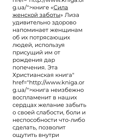
href="http://www.kniga.or
g.ua/">книге «
Сила
женской заботы
» Лиза 
удивительно здорово 
напоминает женщинам 
об их потрясающих 
людей, используя 
присущий им от 
рождения дар 
попечения. Эта 
Христианская книга" 
href="http://www.kniga.or
g.ua/">книга неизбежно 
воспламенит в наших 
сердцах желание забыть 
о своей слабости, боли и 
неспособности что-либо 
сделать, позволит 
ощутить внутри 