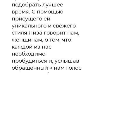
подобрать лучшее 
время. С помощью 
присущего ей 
уникального и свежего 
стиля Лиза говорит нам, 
женщинам, о том, что 
каждой из нас 
необходимо 
пробудиться и, услышав 
обращенный к нам голос 
свыше, позаботиться о 
тех, кто с нами рядом. 
Ведь столько людей 
страдают от боли и 
одиночества, и помочь 
им не может никто, 
кроме нас с вами. 
Царство Божье 